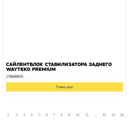
Сайлентблок стабилизатора заднего
WAYTEKO PREMIUM
1780680035
Узнать цену
1
2
3
4
5
6
7
8
9
10
11
...
42
43