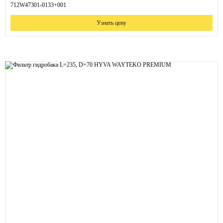
712W47301-0133+001
Узнать цену