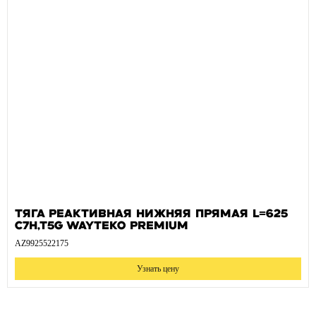
Тяга реактивная нижняя прямая L=625
C7H,T5G WAYTEKO PREMIUM
AZ9925522175
Узнать цену